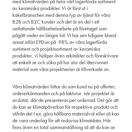
med klimatvärden på hela vårt lagerförda sortiment
av keramiska produkter. Vi är först ut i
kakelbranschen med denna typ av tjänst för våra
B2B och B2C kunder och det är en del i ett
omfattande hållbarhetsarbete på företaget som
pågått under en längre tid. Vi har sen tidigare bland
annat infört EPD:er på 98% av våra lagerförda
sortiment och projektsortiment av keramiska
produkter, vi hjälper även arkitekter och föreskrivare
att enkelt se och söka på hur stor del återvunnet
material som våra projektserier är tillverkade av.
Våra klimatvärden hittar du som kund nu på offerter,
ordererkännanden och på fakturor när projektet är
avslutat, där de presenteras per orderrad. Det gör att
du kan se klimatpåverkan för respektive produkt och
utifrån det t ex. göra hållbara materialval eller så kan
de vara underlag för att redovisa klimatdata. Här
finns även en total sammanställning så att du kan se