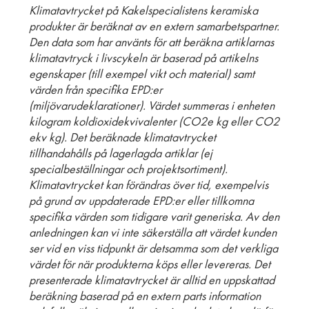
Klimatavtrycket på Kakelspecialistens keramiska
produkter är beräknat av en extern samarbetspartner.
Den data som har använts för att beräkna artiklarnas
klimatavtryck i livscykeln är baserad på artikelns
egenskaper (till exempel vikt och material) samt
värden från specifika EPD:er
(miljövarudeklarationer). Värdet summeras i enheten
kilogram koldioxidekvivalenter (CO2e kg eller CO2
ekv kg). Det beräknade klimatavtrycket
tillhandahålls på lagerlagda artiklar (ej
specialbeställningar och projektsortiment).
Klimatavtrycket kan förändras över tid, exempelvis
på grund av uppdaterade EPD:er eller tillkomna
specifika värden som tidigare varit generiska. Av den
anledningen kan vi inte säkerställa att värdet kunden
ser vid en viss tidpunkt är detsamma som det verkliga
värdet för när produkterna köps eller levereras. Det
presenterade klimatavtrycket är alltid en uppskattad
beräkning baserad på en extern parts information