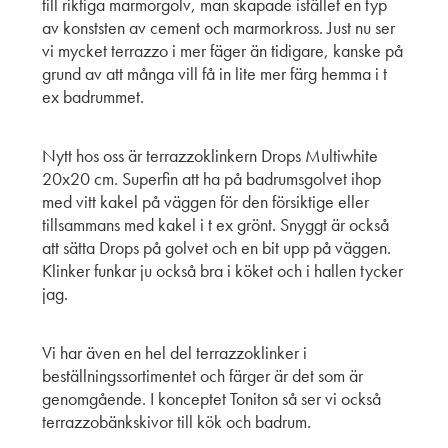
till riktiga marmorgolv, man skapade istället en typ
av konststen av cement och marmorkross. Just nu ser
vi mycket terrazzo i mer fäger än tidigare, kanske på
grund av att många vill få in lite mer färg hemma i t
ex badrummet.
Nytt hos oss är terrazzoklinkern Drops Multiwhite
20x20 cm. Superfin att ha på badrumsgolvet ihop
med vitt kakel på väggen för den försiktige eller
tillsammans med kakel i t ex grönt. Snyggt är också
att sätta Drops på golvet och en bit upp på väggen.
Klinker funkar ju också bra i köket och i hallen tycker
jag.
Vi har även en hel del terrazzoklinker i
beställningssortimentet och färger är det som är
genomgående. I konceptet Toniton så ser vi också
terrazzobänkskivor till kök och badrum.